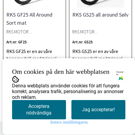
RKS GF25 All Around
RKS GS25 all around Sølv
Sort mat
RKS MOTOR ...
RKS MOTOR ...
Art.nr: GF25
Art.nr: GS25
RKS GF25 er en av våre
RKS GS25 er en av våre
toppmodell med trippel
toppmodell med trippel
momentsensor,...
momentsensor,...
Om cookies på den här webbplatsen
Powered
by
17.736,-
17.736,-
20.020,-
20.020,-
Denna webbplats använder cookies för att fungera
korrekt, analysera trafik, personalisering av annonser
och reklam.
Köp nu
Köp nu
Acceptera
Jag accepterar!
nödvändiga
Justera inställningarna
0