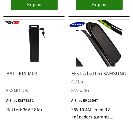
Köp nu
Köp nu
BATTERI MC3
Ekstra batteri SAMSUNG
CD15
RKS MOTOR ...
SAMSUNG ...
Art.nr: KM72532
Art.nr: RK25047
Batteri: 36V 7.8Ah
36V 10.4Ah med 12
måneders garanti....