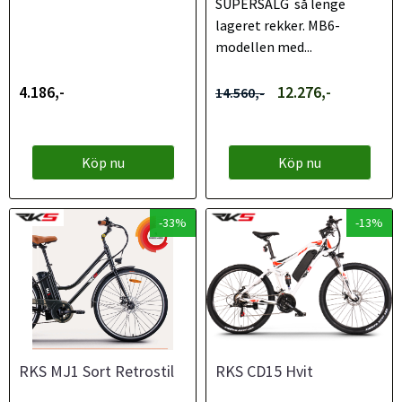
SUPERSALG så lenge
lageret rekker. MB6-
modellen med...
4.186,-
12.276,-
14.560,-
Köp nu
Köp nu
-33%
-13%
RKS MJ1 Sort Retrostil
RKS CD15 Hvit