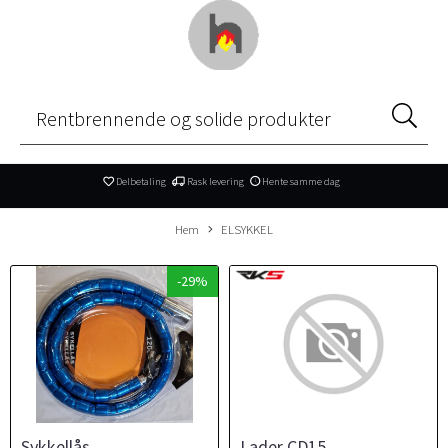
Delbetaling
Rask levering
Hente samme dag
Hem
ELSYKKEL
-29%
Sykkellås
Lader CD15