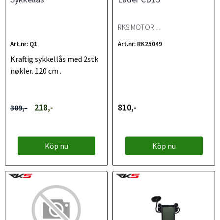
RKS MOTOR ...
Art.nr: Q1
Art.nr: RK25049
Kraftig sykkellås med 2stk
nøkler. 120 cm .
218,-
810,-
309,-
Köp nu
Köp nu