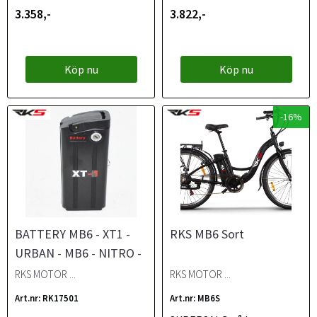
3.358,-
3.822,-
Köp nu
Köp nu
-16%
BATTERY MB6 - XT1 -
RKS MB6 Sort
URBAN - MB6 - NITRO -
ND15
RKS MOTOR ...
RKS MOTOR ...
Art.nr: RK17501
Art.nr: MB6S