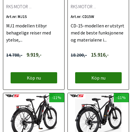
RKS MOTOR ...
RKS MOTOR ...
Art.nr: MJ1S
Art.nr: CD15W
MJ1 modellen tilbyr
CD-15-modellen er utstyrt
behagelige reiser med
med de beste funksjonene
ytelse,...
og materialene i...
9.919,-
15.916,-
14.788,-
18.200,-
Köp nu
Köp nu
-11%
-11%