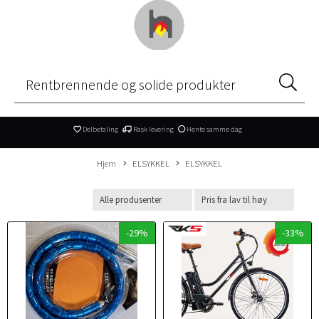
Delbetaling
Rask levering
Hente samme dag
Hjem
ELSYKKEL
ELSYKKEL
-29%
-33%