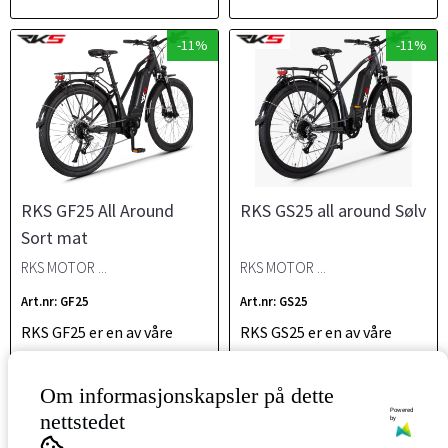
-11%
-11%
RKS GF25 All Around
RKS GS25 all around Sølv
Sort mat
RKS MOTOR ...
RKS MOTOR ...
Art.nr: GF25
Art.nr: GS25
RKS GF25 er en av våre
RKS GS25 er en av våre
toppmodell med trippel
toppmodell med trippel
momentsensor,...
momentsensor,...
Om informasjonskapsler på dette
Powered
nettstedet
by
19 490,-
19 490,-
22 000,-
22 000,-