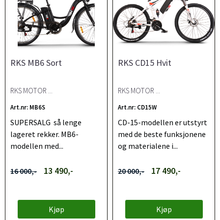
RKS MB6 Sort
RKS CD15 Hvit
RKS MOTOR ...
RKS MOTOR ...
Art.nr: MB6S
Art.nr: CD15W
SUPERSALG så lenge
CD-15-modellen er utstyrt
lageret rekker. MB6-
med de beste funksjonene
modellen med...
og materialene i...
13 490,-
17 490,-
16 000,-
20 000,-
Kjøp
Kjøp