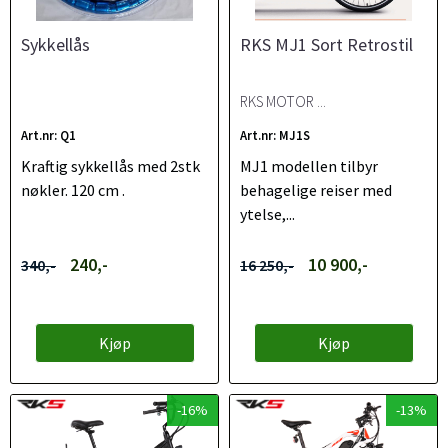
Sykkellås
RKS MJ1 Sort Retrostil
RKS MOTOR ...
Art.nr: Q1
Art.nr: MJ1S
Kraftig sykkellås med 2stk
MJ1 modellen tilbyr
nøkler. 120 cm .
behagelige reiser med
ytelse,...
240,-
10 900,-
340,-
16 250,-
Kjøp
Kjøp
-16%
-13%