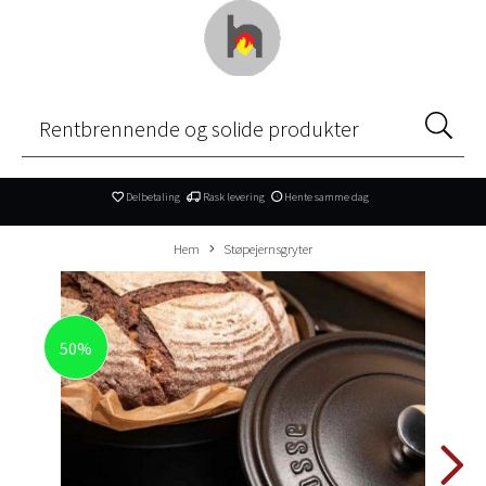
Delbetaling
Rask levering
Hente samme dag
Hem
Støpejernsgryter
50%