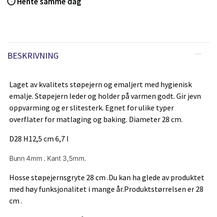
Hente samme dag
BESKRIVNING
Laget av kvalitets støpejern og emaljert med hygienisk
emalje. Støpejern leder og holder på varmen godt. Gir jevn
oppvarming og er slitesterk. Egnet for ulike typer
overflater for matlaging og baking. Diameter 28 cm.
D28 H12,5 cm 6,7 l
Bunn 4mm . Kant 3,5mm.
Hosse støpejernsgryte 28 cm .Du kan ha glede av produktet
med høy funksjonalitet i mange år.Produktstørrelsen er 28
cm .