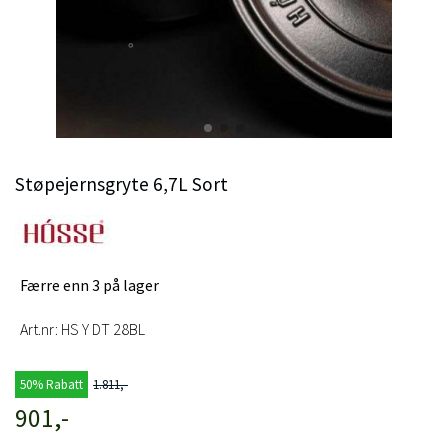
Støpejernsgryte 6,7L Sort
Færre enn 3 på lager
Art.nr:
HS Y DT 28BL
50% Rabatt
1.811,-
901,-