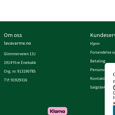
Om oss
Kundeser
lavavarme.no
Hjem
Forsendelse o
Glimmerveien 13J
Betaling
1914 Ytre Enebakk
Personvern
Org. nr. 913190785
Kontakt / Se 
Tlf:
91929316
Salgsbetingel
D
f
a