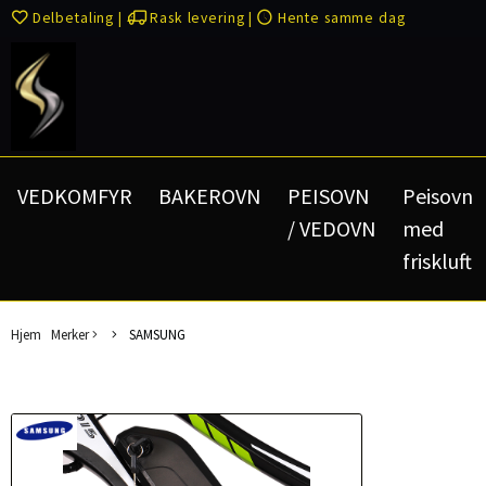
Delbetaling
|
Rask levering
|
Hente samme dag
VEDKOMFYR
BAKEROVN
PEISOVN
Peisovn
/ VEDOVN
med
friskluft
Hjem
Merker
SAMSUNG