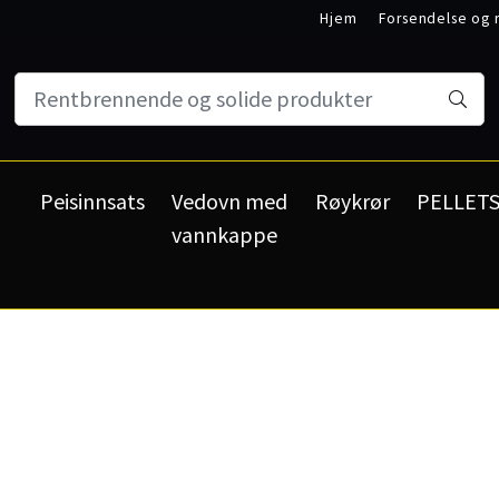
Hjem
Forsendelse og 
Min konto
Kundeservi
Peisinnsats
Vedovn med
Røykrør
PELLET
vannkappe