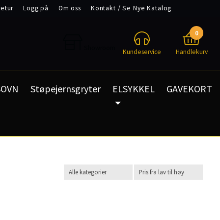
retur
Logg på
Om oss
Kontakt / Se Nye Katalog
ce
Garanti & reklamasjon
0
Showroom
Kundeservice
Handlekurv
SOVN
Støpejernsgryter
ELSYKKEL
GAVEKORT