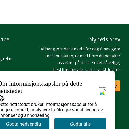
vice
Nyhetsbrev
Vi har gjort det enkelt for deg å navigere
i nettbutikken, uansett om du besøker
g retur
oss eller på nett. Enkelt å velge,
bestille, betale, samt raskt levert.
Om informasjonskapsler på dette
Abonner på nyhetsbrev
Nye Katalog
Powered
nettstedet
by
ser
ette nettstedet bruker informasjonskapsler for å
ungere korrekt, analysere trafikk, personalisering av
nnonser og annonsering.
Godta nødvendig
Godta alle