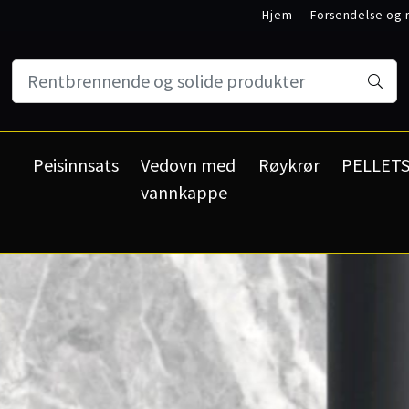
Hjem
Forsendelse og 
Min konto
Kundeservi
Peisinnsats
Vedovn med
Røykrør
PELLET
vannkappe