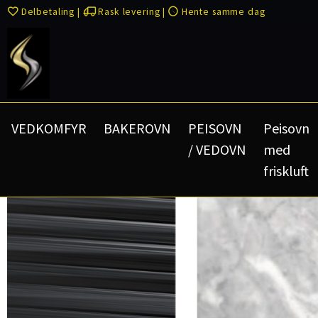
Delbetaling
|
Rask levering
|
Hente samme dag
VEDKOMFYR
BAKEROVN
PEISOVN
Peisovn
/ VEDOVN
med
friskluft