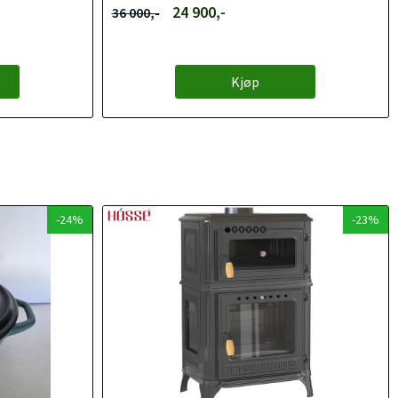
24 900,-
36 000,-
Kjøp
-24%
-23%