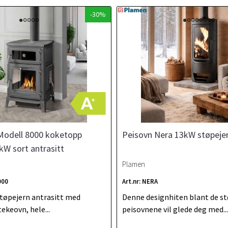
-30%
odell 8000 koketopp
Peisovn Nera 13kW støpejer
kW sort antrasitt
Plamen
000
Art.nr: NERA
tøpejern antrasitt med
Denne designhiten blant de s
ekeovn, hele...
peisovnene vil glede deg med...