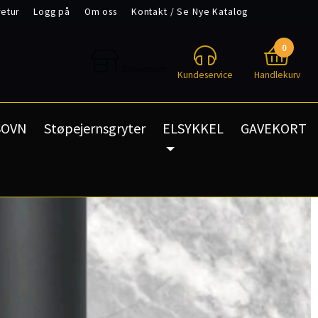
retur
Logg på
Om oss
Kontakt / Se Nye Katalog
ce
Garanti & reklamasjon
0
Showroom
Kundeservice
Handlekurv
SOVN
Støpejernsgryter
ELSYKKEL
GAVEKORT