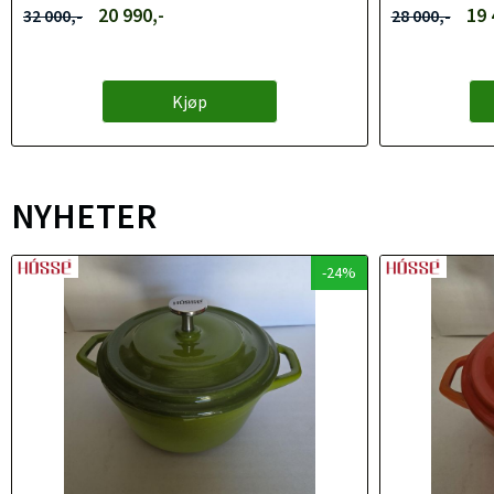
20 990,-
19 
32 000,-
28 000,-
Kjøp
NYHETER
-24%