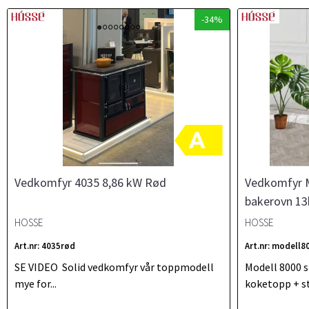
-34%
Vedkomfyr 4035 8,86 kW Rød
Vedkomfyr M
bakerovn 13
HOSSE
HOSSE
Art.nr: 4035rød
Art.nr: modell8
SE VIDEO Solid vedkomfyr vår toppmodell
Modell 8000 s
mye for...
koketopp + st