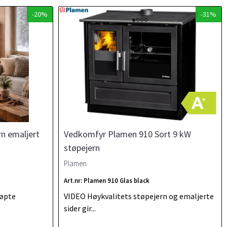
-20%
-31%
n emaljert
Vedkomfyr Plamen 910 Sort 9 kW
støpejern
Plamen
Art.nr: Plamen 910 Glas black
tøpte
VIDEO Høykvalitets støpejern og emaljerte
sider gir...