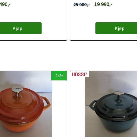
490,-
19 990,-
25 000,-
Kjøp
Kjøp
-24%